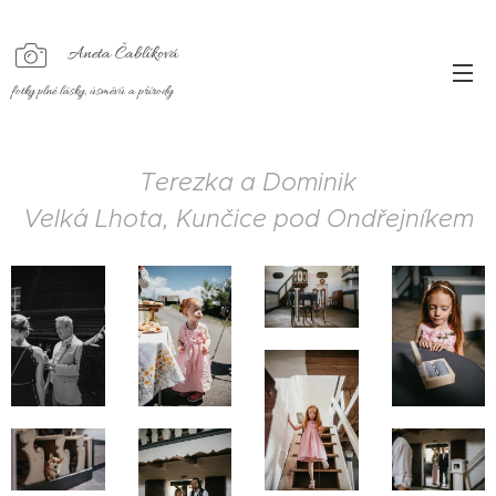
Aneta Čablíková
fotky plné lásky, úsměvů a přírody
Terezka a Dominik
Velká Lhota, Kunčice pod Ondřejníkem