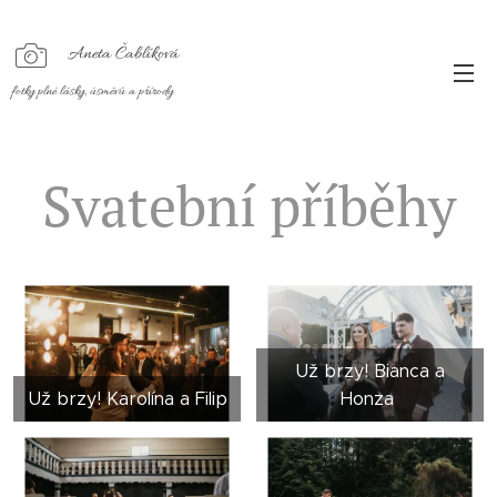
Aneta Čablíková
fotky plné lásky, úsměvů a přírody
Svatební příběhy
Už brzy! Bianca a
Už brzy! Karolína a Filip
Honza